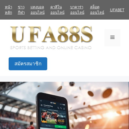
Skip
หน้า
ข่าว
แทงบอล
คาสิโน
บาคาร่า
สล็อต
UFABET
to
หลัก
กีฬา
ออนไลน์
ออนไลน์
ออนไลน์
ออนไลน์
content
Menu
สมัครสมาชิก