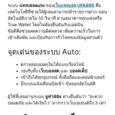
ระบบ
แทงบอลauto
ของ
เว็บแทงบอล UFA88S
คือ
เทคโนโลยีที่ช่วยให้ผู้เล่นสามารถทำรายการฝาก-ถอน
อัตโนมัติภายใน 10 วินาที ผ่านธนาคารทุกแห่งหรือ
True Wallet โดยไม่ต้องยืนยันกับแอดมิน
ข้อดีคือช่วยลดความผิดพลาด เพิ่มความเร็วในการ
เข้าเดิมพัน และป้องกันการรั่วไหลของข้อมูลส่วนตัว
จุดเด่นของระบบ Auto:
ตรวจสอบยอดเงินได้แบบเรียลไทม์
รองรับทั้ง
เว็บบอลสด
และ
บอลสเต็ป
เข้าถึงได้ทุกอุปกรณ์ ทั้งมือถือและคอมพิวเตอร์
มีระบบแจ้งเตือนบิลเข้า-บิลออกอัตโนมัติ
ผู้ใช้ที่เล่นผ่านระบบ
ยูฟ่า88s
ต่างยืนยันว่า “สะดวก
ปลอดภัย และได้เงินไว” มากกว่าเว็บเอเย่นต์ถึง 3 เท่า