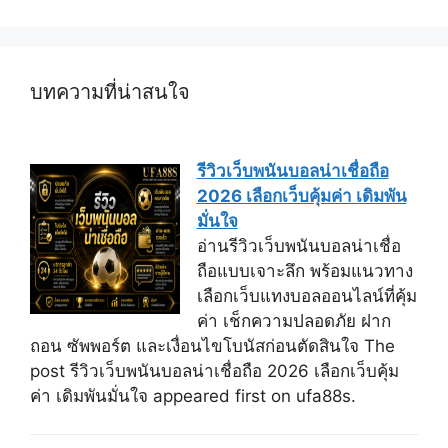
บทความที่น่าสนใจ
รีวิวเว็บพนันบอลน่าเชื่อถือ
2026 เลือกเว็บคุ้มค่า เดิมพัน
มั่นใจ
อ่านรีวิวเว็บพนันบอลน่าเชื่อ
ถือแบบเจาะลึก พร้อมแนวทาง
เลือกเว็บแทงบอลออนไลน์ที่คุ้ม
ค่า เช็กความปลอดภัย ฝาก
ถอน ซัพพอร์ต และเงื่อนไขโบนัสก่อนตัดสินใจ The
post รีวิวเว็บพนันบอลน่าเชื่อถือ 2026 เลือกเว็บคุ้ม
ค่า เดิมพันมั่นใจ appeared first on ufa88s.