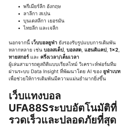
พรีเมียร์ลีก อังกฤษ
ลาลีกา สเปน
บุนเดสลีกา เยอรมัน
ไทยลีก และเจลีก
นอกจากนี้
เว็บบอลยูฟ่า
ยังรองรับรูปแบบการเดิมพัน
หลากหลาย เช่น
บอลสเต็ป
,
บอลสด
,
แฮนดิแคป
,
1×2
,
ทายสกอร์
และ
ครึ่งเวลา/เต็มเวลา
ผู้เล่นสามารถดูสถิติแบบเรียลไทม์ วิเคราะห์ฟอร์มทีม
ผ่านระบบ Data Insight ที่พัฒนาโดย AI ของ
ยูฟ่าเบท
เพื่อช่วยให้การเดิมพันมีความแม่นยำมากยิ่งขึ้น
เว็บแทงบอล
UFA88Sระบบอัตโนมัติที่
รวดเร็วและปลอดภัยที่สุด