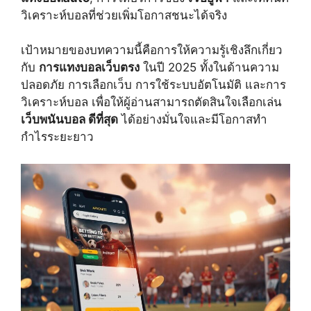
วิเคราะห์บอลที่ช่วยเพิ่มโอกาสชนะได้จริง
เป้าหมายของบทความนี้คือการให้ความรู้เชิงลึกเกี่ยว
กับ
การแทงบอลเว็บตรง
ในปี 2025 ทั้งในด้านความ
ปลอดภัย การเลือกเว็บ การใช้ระบบอัตโนมัติ และการ
วิเคราะห์บอล เพื่อให้ผู้อ่านสามารถตัดสินใจเลือกเล่น
เว็บพนันบอล ดีที่สุด
ได้อย่างมั่นใจและมีโอกาสทำ
กำไรระยะยาว