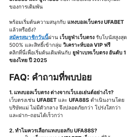
ของการเดิมพัน
พร้อมเริ่มต้นความสนุกกับ
แทงบอลเว็บตรง UFABET
แล้วหรือยัง?
สมัครสมาชิกวันนี้
ผ่าน
เว็บยูฟ่าเว็บตรง
รับโบนัสสูงสุด
500% และสิทธิ์เข้ากลุ่ม
วิเคราะห์บอล VIP ฟรี
คลิกที่นี่เพื่อเริ่มต้นเดิมพันกับ
ยูฟ่าเบทเว็บตรง อันดับ 1
ของไทย ปี 2025
FAQ: คำถามที่พบบ่อย
1. แทงบอลเว็บตรง ต่างจากเว็บเอเย่นต์อย่างไร?
เว็บตรงเช่น
UFABET
และ
UFA88S
ดำเนินงานโดย
บริษัทแม่ ไม่มีตัวกลาง จึงปลอดภัยกว่า โปร่งใสกว่า
และฝาก–ถอนได้เร็วกว่า
2. ทำไมควรเลือกแทงบอลกับ UFA88S?