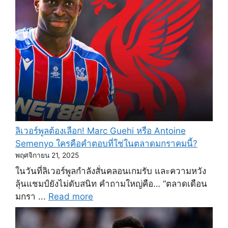
ลิเวอร์พูลต้องเลือก! Marc Guehi หรือ Antoine
Semenyo ใครคือคำตอบที่ใช่ในตลาดมกราคมนี้?
พฤศจิกายน 21, 2025
ในวันที่ลิเวอร์พูลกำลังสั่นคลอนเกมรับ และความหวัง
ลุ้นแชมป์ยังไม่ดับสนิท คำถามใหญ่คือ… “ตลาดเดือน
มกรา ...
Read more