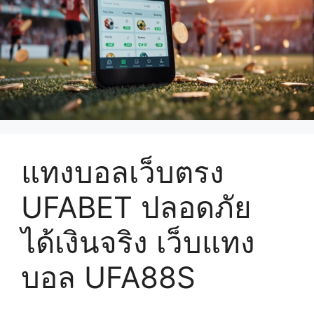
แทงบอลเว็บตรง
UFABET ปลอดภัย
ได้เงินจริง เว็บแทง
บอล UFA88S